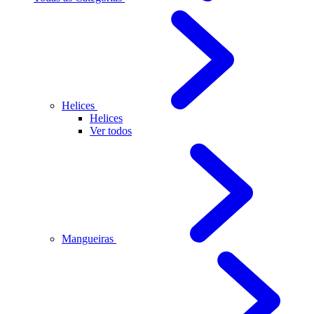
Helices
Helices
Ver todos
Mangueiras