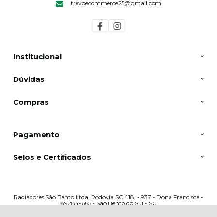
trevoecommerce25@gmail.com
Institucional
Dúvidas
Compras
Pagamento
Selos e Certificados
Radiadores São Bento Ltda, Rodovia SC 418, - 937 - Dona Francisca -
89284-665 - São Bento do Sul - SC
CNPJ: 49.641.916/0001-10 | © Todos os direitos reservados - Radiadores
Trevo - 2026