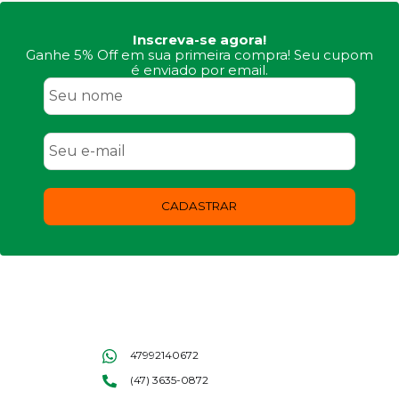
Inscreva-se agora!
Ganhe 5% Off em sua primeira compra! Seu cupom
é enviado por email.
CADASTRAR
47992140672
(47) 3635-0872