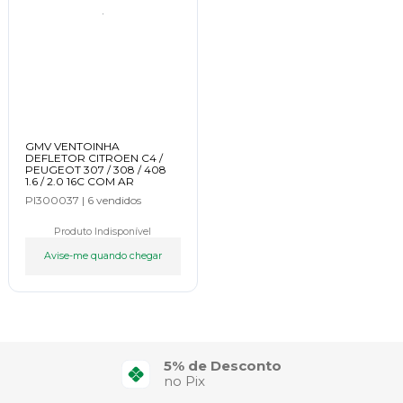
GMV VENTOINHA
DEFLETOR CITROEN C4 /
PEUGEOT 307 / 308 / 408
1.6 / 2.0 16C COM AR
PI300037
|
6 vendidos
Produto Indisponível
Avise-me quando chegar
5% de Desconto
no Pix