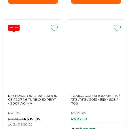
6%
OFF
RESERVATORIO RADIADOR
TAMPA RADIADOR MB 1113 /
C3 / 207 1.6 TURBO EXPERT
1313 / 1513 / 2013 / 1519 / 608 /
- 2007 ACIMA
708
RP1105
MF29015
R$ 161,50
R$ 151,05
R$ 22,50
ou
3x
R$ 50,35