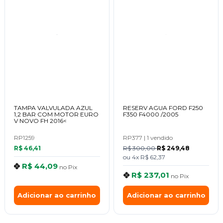
TAMPA VALVULADA AZUL
RESERV AGUA FORD F250
1,2 BAR COM MOTOR EURO
F350 F4000 /2005
V NOVO FH 2016<
RP1259
RP377
|
1 vendido
R$ 46,41
R$ 300,00
R$ 249,48
ou
4x
R$ 62,37
R$ 44,09
no
Pix
R$ 237,01
no
Pix
Adicionar ao carrinho
Adicionar ao carrinho