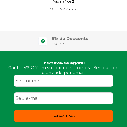
Página
1
de
2
1
2
Próxima >
5% de Desconto
no Pix
Inscreva-se agora!
Ganhe 5% Off em sua primeira compra! Seu cupom
é enviado por email.
CADASTRAR