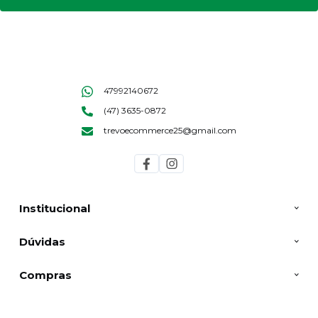
47992140672
(47) 3635-0872
trevoecommerce25@gmail.com
Institucional
Dúvidas
Compras