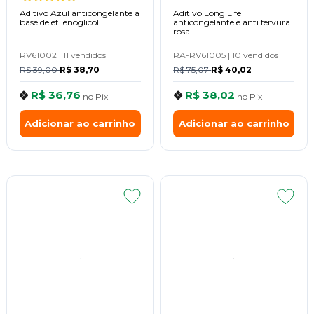
Aditivo Azul anticongelante a
Aditivo Long Life
base de etilenoglicol
anticongelante e anti fervura
rosa
RV61002
|
11 vendidos
RA-RV61005
|
10 vendidos
R$ 39,00
R$ 38,70
R$ 75,07
R$ 40,02
R$ 36,76
R$ 38,02
no
Pix
no
Pix
Adicionar ao carrinho
Adicionar ao carrinho