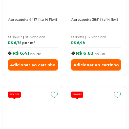
Abraçadeira 4457 fita 14 Flexil
Abraçadeira 3851 fita 14 flexil
SU14457
|
80 vendidos
SU13851
|
97 vendidos
R$ 6,75
por m²
R$ 6,98
R$ 6,41
R$ 6,63
no
Pix
no
Pix
Adicionar ao carrinho
Adicionar ao carrinho
25%
OFF
15%
OFF