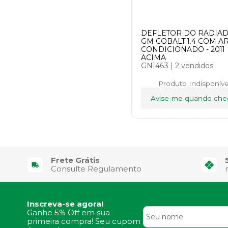
DEFLETOR DO RADIA
GM COBALT 1.4 COM A
CONDICIONADO - 2011
ACIMA
GN1463
|
2 vendidos
Produto Indisponíve
Avise-me quando che
Frete Grátis
Consulte Regulamento
Inscreva-se agora!
Ganhe 5% Off em sua
primeira compra! Seu cupom