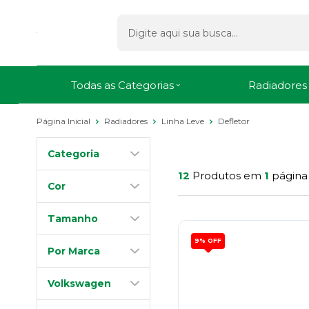
Todas as Categorias
Radiadores
Página Inicial
Radiadores
Linha Leve
Defletor
Defletor
Categoria
12
Produtos em
1
página
Cor
Tamanho
9%
OFF
Por Marca
Volkswagen