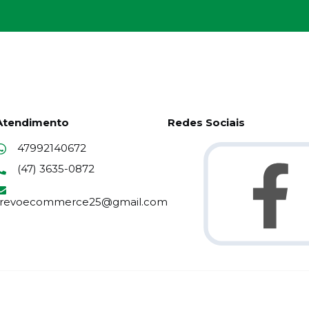
Atendimento
Redes Sociais
47992140672
(47) 3635-0872
trevoecommerce25@gmail.com