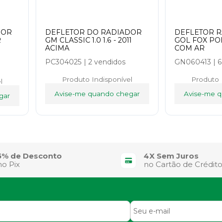
DOR
DEFLETOR DO RADIADOR
DEFLETOR 
R
GM CLASSIC 1.0 1.6 - 2011
GOL FOX PO
ACIMA
COM AR
PC304025
|
2 vendidos
GN060413
|
6
Produto Indisponível
Produto 
l
Avise-me quando chegar
Avise-me 
gar
5% de Desconto
4X Sem Juros
no Pix
no Cartão de Crédit