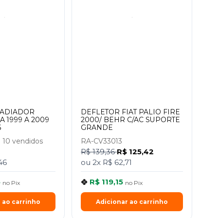
RADIADOR
DEFLETOR FIAT PALIO FIRE
A 1999 A 2009
2000/ BEHR C/AC SUPORTE
6
GRANDE
|
10 vendidos
RA-CV33013
R$ 139,36
R$ 125,42
46
ou
2x
R$ 62,71
5
R$ 119,15
no
Pix
no
Pix
 ao carrinho
Adicionar ao carrinho