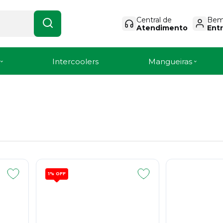
Central de
Bem-
Atendimento
Entr
Intercoolers
Mangueiras
1%
OFF