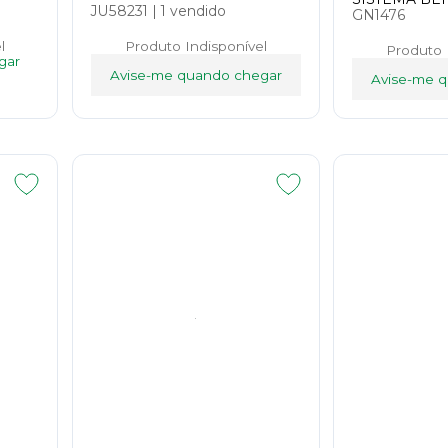
JU58231
|
1 vendido
GN1476
l
Produto Indisponível
Produto 
gar
Avise-me quando chegar
Avise-me 