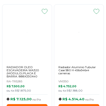
RADIADOR OLEO
Radiador Aluminio Tubular
ESCAVADEIRA WA320
Case 580 H 456x546x4
(MODULO) PLACA E
carreiras
BARRA. 888X330X40
RA-TR5285
VN1350
R$ 7.500,00
R$ 4.752,00
ou
4x
R$ 1.875,00
ou
4x
R$ 1.188,00
R$ 7.125,00
R$ 4.514,40
no
Pix
no
Pix