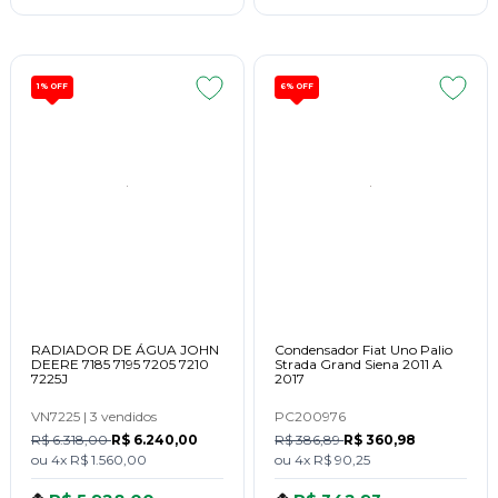
1%
OFF
6%
OFF
RADIADOR DE ÁGUA JOHN
Condensador Fiat Uno Palio
DEERE 7185 7195 7205 7210
Strada Grand Siena 2011 A
7225J
2017
VN7225
|
3 vendidos
PC200976
R$ 6.318,00
R$ 6.240,00
R$ 386,89
R$ 360,98
ou
4x
R$ 1.560,00
ou
4x
R$ 90,25