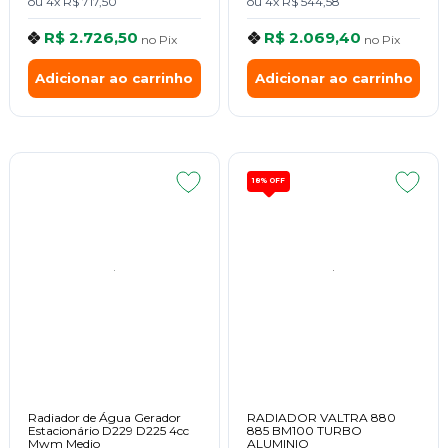
ou
4x
R$ 717,50
ou
4x
R$ 544,58
R$ 2.726,50
R$ 2.069,40
no
Pix
no
Pix
Adicionar ao carrinho
Adicionar ao carrinho
18%
OFF
Radiador de Água Gerador
RADIADOR VALTRA 880
Estacionário D229 D225 4cc
885 BM100 TURBO
Mwm Medio
ALUMINIO