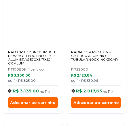
RAD CASE 580N 580M JCB
RADIADOR MF 50X 65X
NEW HOL LB90 LB110 LB115
CBT1000 ALUMINIO
ALUM BRAS 570X547X104
TUBULAR 400X440X3CAR
CX ALUM
RT100809
|
1 vendido
RP22000
R$ 3.300,00
R$ 2.123,84
ou
4x
R$ 825,00
ou
4x
R$ 530,96
R$ 3.135,00
R$ 2.017,65
no
Pix
no
Pix
Adicionar ao carrinho
Adicionar ao carrinho