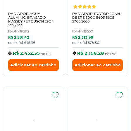
RADIADOR AGUA
RADIADOR TRATOR JONH
ALUMINIO BRASADO
DEERE 5000 5403 5605
MASSEY FERGUSON 292 /
5705 5603
297 / 299
RA-RV19292
RA-RV19550
R$ 2.581,42
R$ 2.313,98
ou
4x
R$ 645,36
ou
4x
R$ 578,50
R$ 2.452,35
R$ 2.198,28
no
Pix
no
Pix
Adicionar ao carrinho
Adicionar ao carrinho