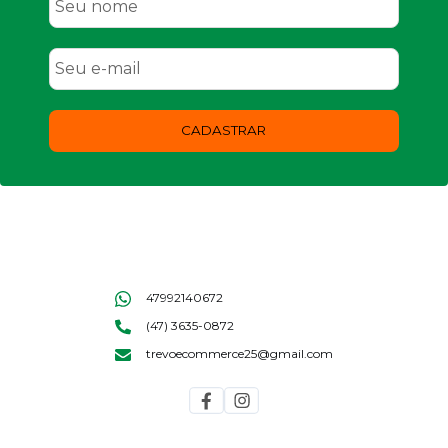
CADASTRAR
47992140672
(47) 3635-0872
trevoecommerce25@gmail.com