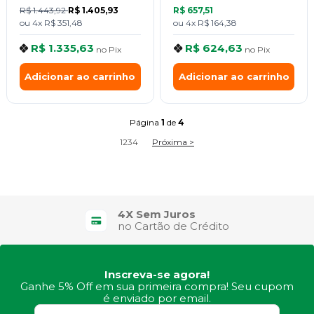
R$ 1.443,92
R$ 1.405,93
R$ 657,51
ou
4x
R$ 351,48
ou
4x
R$ 164,38
R$ 1.335,63
R$ 624,63
no
Pix
no
Pix
Adicionar ao carrinho
Adicionar ao carrinho
Página
1
de
4
1
2
3
4
Próxima >
4X Sem Juros
no Cartão de Crédito
Inscreva-se agora!
Ganhe 5% Off em sua primeira compra! Seu cupom
é enviado por email.