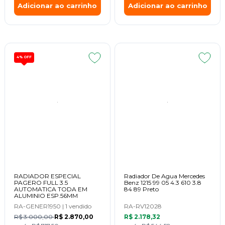
Adicionar ao carrinho
Adicionar ao carrinho
4%
OFF
RADIADOR ESPECIAL
Radiador De Agua Mercedes
PAGERO FULL 3.5
Benz 1215 99 05 4.3 610 3.8
AUTOMATICA TODA EM
84 89 Preto
ALUMINIO ESP.56MM
RA-GENER1950
|
1 vendido
RA-RV12028
R$ 3.000,00
R$ 2.870,00
R$ 2.178,32