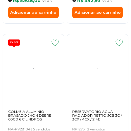
R$ 5.928,00
R$ 342,93
no
Pix
no
Pix
Adicionar ao carrinho
Adicionar ao carrinho
2%
OFF
COLMEIA ALUMÍNIO
RESERVATORIO AGUA
BRASADO JHON DEERE
RADIADOR RETRO JCB 3C /
6000 6 CILINDROS
3CX / 4CX / 214E
RA-RV28104
|
5 vendidos
RP1275
|
2 vendidos