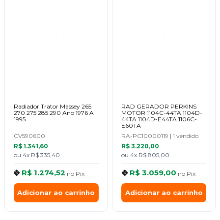
Radiador Trator Massey 265
RAD GERADOR PERKINS
270 275 285 290 Ano 1976 A
MOTOR 1104C-44TA 1104D-
1995
44TA 1104D-E44TA 1106C-
E60TA
CV590600
RA-PC10000119
|
1 vendido
R$ 1.341,60
R$ 3.220,00
ou
4x
R$ 335,40
ou
4x
R$ 805,00
R$ 1.274,52
R$ 3.059,00
no
Pix
no
Pix
Adicionar ao carrinho
Adicionar ao carrinho