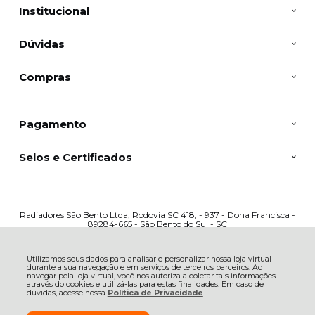
Institucional
Dúvidas
Compras
Pagamento
Selos e Certificados
Radiadores São Bento Ltda, Rodovia SC 418, - 937 - Dona Francisca -
89284-665 - São Bento do Sul - SC
CNPJ: 49.641.916/0001-10 | © Todos os direitos reservados - Radiadores
Trevo - 2026
Utilizamos seus dados para analisar e personalizar nossa loja virtual
durante a sua navegação e em serviços de terceiros parceiros. Ao
navegar pela loja virtual, você nos autoriza a coletar tais informações
através do cookies e utilizá-las para estas finalidades. Em caso de
dúvidas, acesse nossa
Política de Privacidade