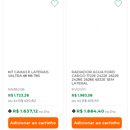
KIT CAIXAS E LATERAIS
RADIADOR AGUA FORD
VALTRA 68 88 785
CARGO 1722E 2422E 2622E
2428E 2628E 6332E SEM
LATERAL
RN38208
RV12091
R$ 1.723,28
R$ 1.983,58
ou
4x
R$ 430,82
ou
4x
R$ 495,90
R$ 1.637,12
R$ 1.884,40
no
Pix
no
Pix
Adicionar ao carrinho
Adicionar ao carrinho