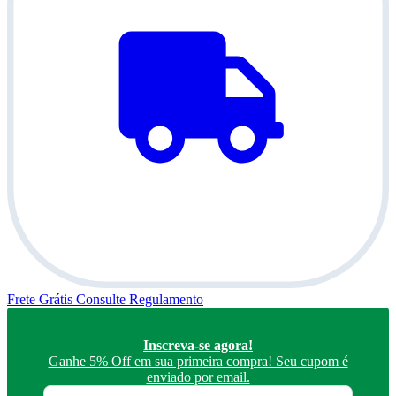
Frete Grátis
Consulte Regulamento
5
Inscreva-se agora!
Ganhe 5% Off em sua primeira compra! Seu cupom é
enviado por email.