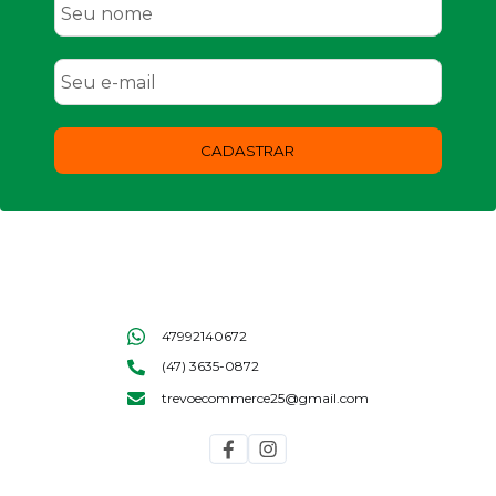
CADASTRAR
47992140672
(47) 3635-0872
trevoecommerce25@gmail.com