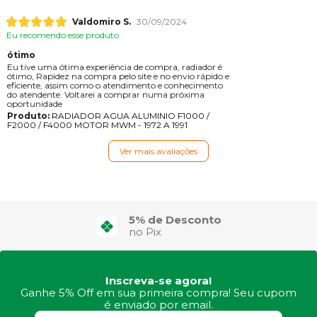
Valdomiro S.
30/09/2024
Eu recomendo esse produto.
ótimo
Eu tive uma ótima experiência de compra, radiador é
ótimo, Rapidez na compra pelo site e no envio rápido e
eficiente, assim como o atendimento e conhecimento
do atendente. Voltarei a comprar numa próxima
oportunidade
Produto:
RADIADOR AGUA ALUMINIO F1000 /
F2000 / F4000 MOTOR MWM - 1972 A 1991
Ver mais avaliações
5% de Desconto
no Pix
Inscreva-se agora!
Ganhe 5% Off em sua primeira compra! Seu cupom
é enviado por email.