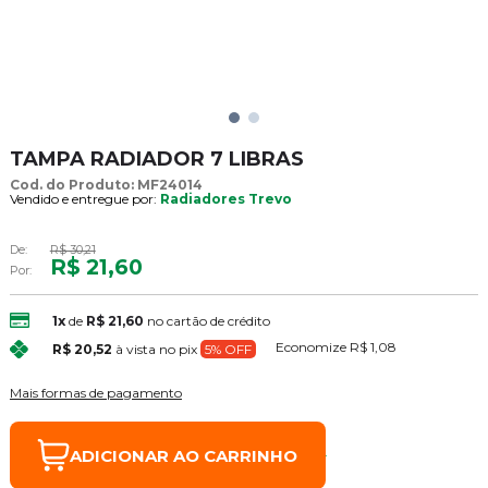
TAMPA RADIADOR 7 LIBRAS
Cod. do Produto: MF24014
Vendido e entregue por:
Radiadores Trevo
De:
R$ 30,21
R$ 21,60
Por:
1x
de
R$ 21,60
no cartão de crédito
Economize
R$ 1,08
R$ 20,52
à vista no pix
5% OFF
Mais formas de pagamento
ADICIONAR AO CARRINHO