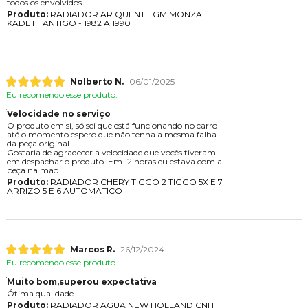
todos os envolvidos
Produto:
RADIADOR AR QUENTE GM MONZA
KADETT ANTIGO - 1982 A 1990
Nolberto N.
06/01/2025
Eu recomendo esse produto.
Velocidade no serviço
O produto em si, só sei que está funcionando no carro
até o momento espero que não tenha a mesma falha
da peça original.
Gostaria de agradecer a velocidade que vocês tiveram
em despachar o produto. Em 12 horas eu estava com a
peça na mão
Produto:
RADIADOR CHERY TIGGO 2 TIGGO 5X E 7
ARRIZO 5 E 6 AUTOMATICO
Marcos R.
26/12/2024
Eu recomendo esse produto.
Muito bom,superou expectativa
Ótima qualidade
Produto:
RADIADOR AGUA NEW HOLLAND CNH