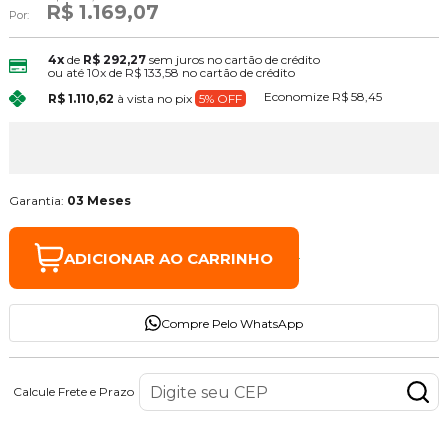
R$ 1.169,07
Por:
4x
de
R$ 292,27
sem juros no cartão de crédito
ou até
10x
de
R$ 133,58
no cartão de crédito
Economize
R$ 58,45
R$ 1.110,62
à vista no pix
5% OFF
Garantia:
03 Meses
ADICIONAR AO CARRINHO
Compre Pelo WhatsApp
Calcule Frete e Prazo