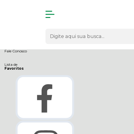
Olá Visitante!
Acesse sua conta e pedidos
Página Inicial
Quem Somos
Como Comprar
Fale Conosco
Lista de
Favoritos