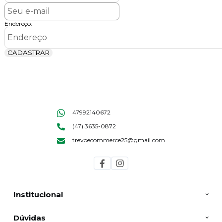
Endereço:
CADASTRAR
47992140672
(47) 3635-0872
trevoecommerce25@gmail.com
Institucional
Dúvidas