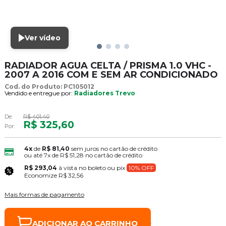
Ver vídeo
RADIADOR AGUA CELTA / PRISMA 1.0 VHC -
2007 A 2016 COM E SEM AR CONDICIONADO
Cod. do Produto: PC105012
Vendido e entregue por:
Radiadores Trevo
De:
R$ 401,40
R$ 325,60
Por:
4x
de
R$ 81,40
sem juros no cartão de crédito
ou até
7x
de
R$ 51,28
no cartão de crédito
R$ 293,04
à vista no boleto ou pix
10% OFF
Economize
R$ 32,56
Mais formas de pagamento
ADICIONAR AO CARRINHO