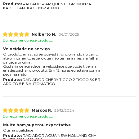
Produto:
RADIADOR AR QUENTE GM MONZA
KADETT ANTIGO - 1982 A 1990
Nolberto N.
06/01/2025
Eu recomendo esse produto.
Velocidade no serviço
O produto em si, só sei que está funcionando no carro
até o momento espero que não tenha a mesma falha
da peça original.
Gostaria de agradecer a velocidade que vocês tiveram
em despachar o produto. Em 12 horas eu estava com a
peça na mão
Produto:
RADIADOR CHERY TIGGO 2 TIGGO 5X E 7
ARRIZO 5 E 6 AUTOMATICO
Marcos R.
26/12/2024
Eu recomendo esse produto.
Muito bom,superou expectativa
Ótima qualidade
Produto:
RADIADOR AGUA NEW HOLLAND CNH