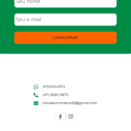
CADASTRAR
47992140672
(47) 3635-0872
trevoecommerce25@gmail.com