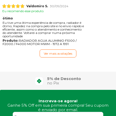
Valdomiro S.
30/09/2024
Eu recomendo esse produto.
ótimo
Eu tive uma ótima experiência de compra, radiador é
ótimo, Rapidez na compra pelo site e no envio rápido e
eficiente, assim como o atendimento e conhecimento
do atendente. Voltarei a comprar numa próxima
oportunidade
Produto:
RADIADOR AGUA ALUMINIO F1000 /
F2000 / F4000 MOTOR MWM - 1972 A 1991
Ver mais avaliações
4X Sem Juros
no Cartão de Crédito
Inscreva-se agora!
Ganhe 5% Off em sua primeira compra! Seu cupom
é enviado por email.