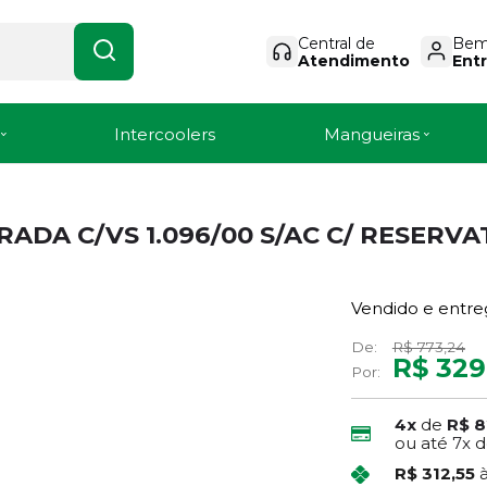
Central de
Bem-
Atendimento
Entr
Intercoolers
Mangueiras
RADA C/VS 1.096/00 S/AC C/ RESERV
Vendido e entre
De:
R$ 773,24
R$ 329
Por:
4x
de
R$ 8
ou até
7x
d
R$ 312,55
à