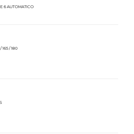
 E 6 AUTOMATICO
165 / 180
S