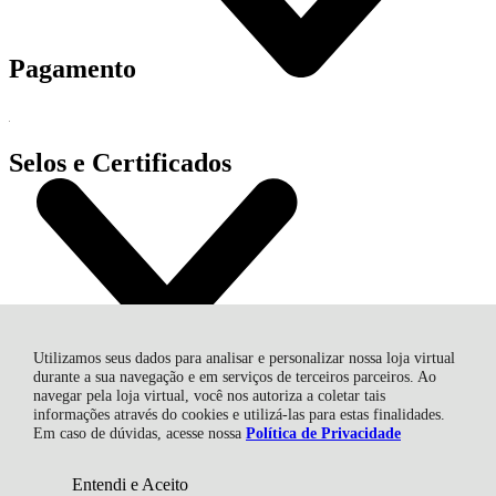
Pagamento
Selos e Certificados
Utilizamos seus dados para analisar e personalizar nossa loja virtual
durante a sua navegação e em serviços de terceiros parceiros. Ao
navegar pela loja virtual, você nos autoriza a coletar tais
informações através do cookies e utilizá-las para estas finalidades.
Radiadores São Bento Ltda, Rodovia SC 418, - 937 - Dona
Em caso de dúvidas, acesse nossa
Política de Privacidade
Francisca - 89284-665 - São Bento do Sul - SC
CNPJ: 49.641.916/0001-10 | © Todos os direitos reservados -
Radiadores Trevo - 2026
Entendi e Aceito