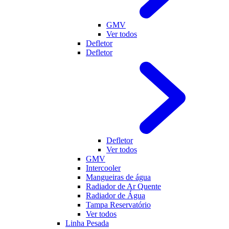
GMV
Ver todos
Defletor
Defletor
Defletor
Ver todos
GMV
Intercooler
Mangueiras de água
Radiador de Ar Quente
Radiador de Água
Tampa Reservatório
Ver todos
Linha Pesada