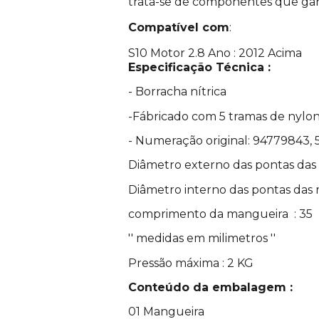
trata-se de componentes que ga
Compatível com
:
S10 Motor 2.8 Ano : 2012 Acim
a
Especificação Técnica :
- Borracha nítrica
-Fábricado com 5 tramas de nylon
- Numeração original:
94779843, 
Diâmetro externo das pontas das 
Diâmetro interno das pontas das 
comprimento da mangueira : 35
'' medidas em milimetros ''
Pressão máxima : 2 KG
Conteúdo da embalagem :
01 Mangueira