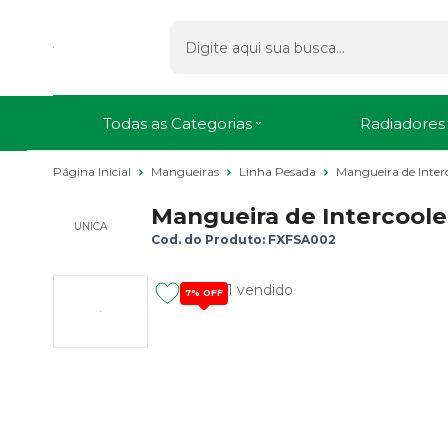
Todas as Categorias
Radiadores
Página Inicial
Mangueiras
Linha Pesada
Mangueira de Inter
Mangueira de Intercooler
UNICA
Cod. do Produto: FXFSA002
1 vendido
7%
OFF