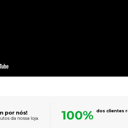
100%
dos clientes
m por nós!
tos da nossa loja.