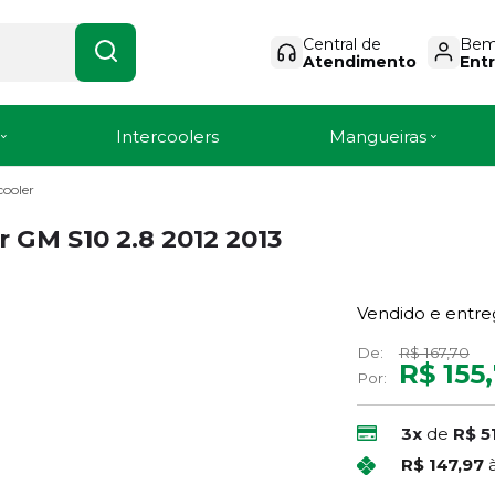
Central de
Bem-
Atendimento
Entr
Intercoolers
Mangueiras
cooler
 GM S10 2.8 2012 2013
Vendido e entre
De:
R$ 167,70
R$ 155
Por:
3x
de
R$ 5
R$ 147,97