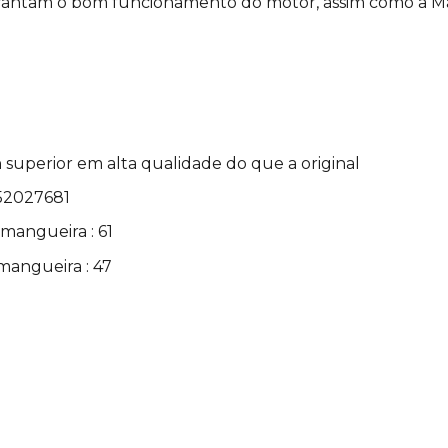
rantam o bom funcionamento do motor, assim como a Ma
 superior em alta qualidade do que a original
52027681
mangueira : 61
mangueira : 47