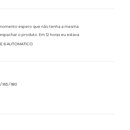
 o momento espero que não tenha a mesma
spachar o produto. Em 12 horas eu estava
 E 6 AUTOMATICO
165 / 180