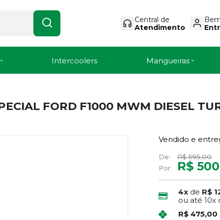
Central de
Bem-
Atendimento
Entr
Intercoolers
Mangueiras
ECIAL FORD F1000 MWM DIESEL TURB
Vendido e entre
De:
R$ 595,00
R$ 500
Por:
4x
de
R$ 1
ou até
10x
R$ 475,00