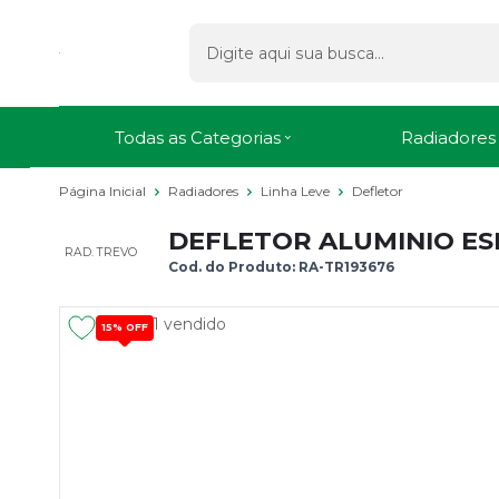
Todas as Categorias
Radiadores
Página Inicial
Radiadores
Linha Leve
Defletor
DEFLETOR ALUMINIO ESP
RAD. TREVO
Cod. do Produto: RA-TR193676
1 vendido
15%
OFF