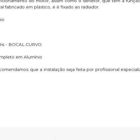
onamento do motor, assim como o defletor, que tem a função de
l fabricado em plástico, e é fixado ao radiador.
io
94 - BOCAL CURVO
mpleto em Alumínio
endamos que a instalação seja feita por profissional especial