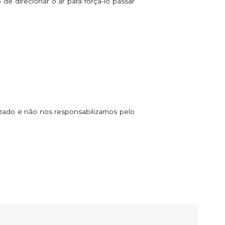
 direcionar o ar para força-lo passar
izado e não nos responsabilizamos pelo