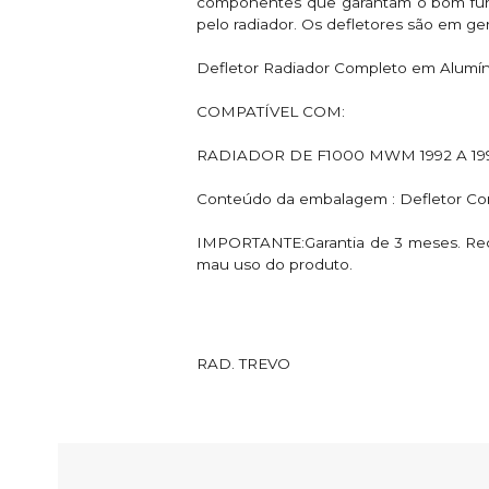
componentes que garantam o bom funci
pelo radiador. Os defletores são em gera
Defletor Radiador Completo em Alumín
COMPATÍVEL COM:
RADIADOR DE F1000 MWM 1992 A 19
Conteúdo da embalagem : Defletor Co
IMPORTANTE:Garantia de 3 meses. Recom
mau uso do produto.
Descrição da Marca
RAD. TREVO
Avaliações dos Clientes