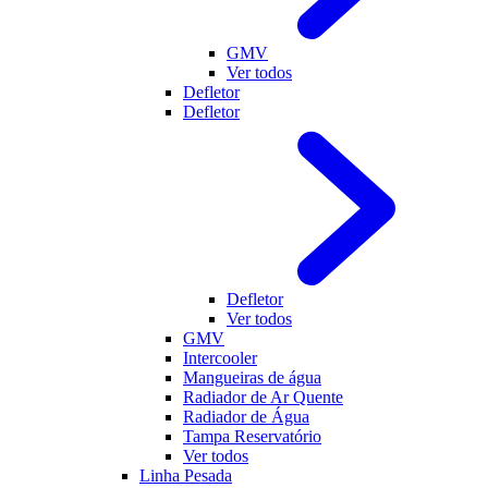
GMV
Ver todos
Defletor
Defletor
Defletor
Ver todos
GMV
Intercooler
Mangueiras de água
Radiador de Ar Quente
Radiador de Água
Tampa Reservatório
Ver todos
Linha Pesada