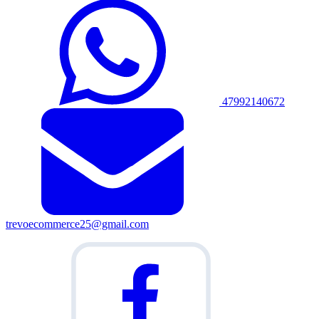
47992140672
trevoecommerce25@gmail.com