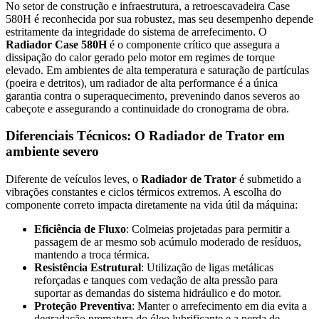
No setor de construção e infraestrutura, a retroescavadeira Case
580H é reconhecida por sua robustez, mas seu desempenho depende
estritamente da integridade do sistema de arrefecimento. O
Radiador Case 580H
é o componente crítico que assegura a
dissipação do calor gerado pelo motor em regimes de torque
elevado. Em ambientes de alta temperatura e saturação de partículas
(poeira e detritos), um radiador de alta performance é a única
garantia contra o superaquecimento, prevenindo danos severos ao
cabeçote e assegurando a continuidade do cronograma de obra.
Diferenciais Técnicos: O Radiador de Trator em
ambiente severo
Diferente de veículos leves, o
Radiador de Trator
é submetido a
vibrações constantes e ciclos térmicos extremos. A escolha do
componente correto impacta diretamente na vida útil da máquina:
Eficiência de Fluxo
: Colmeias projetadas para permitir a
passagem de ar mesmo sob acúmulo moderado de resíduos,
mantendo a troca térmica.
Resistência Estrutural
: Utilização de ligas metálicas
reforçadas e tanques com vedação de alta pressão para
suportar as demandas do sistema hidráulico e do motor.
Proteção Preventiva
: Manter o arrefecimento em dia evita a
degradação prematura do óleo lubrificante e a perda de