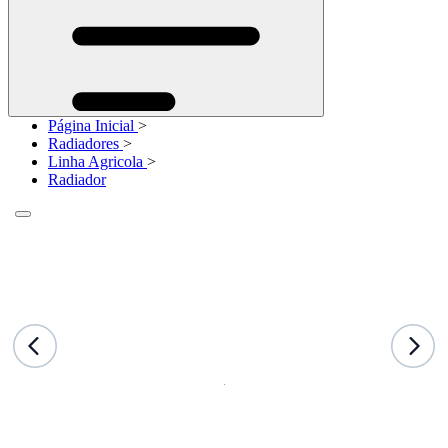
Página Inicial
>
Radiadores
>
Linha Agricola
>
Radiador