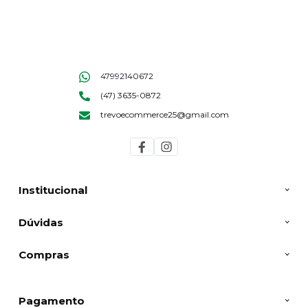
47992140672
(47) 3635-0872
trevoecommerce25@gmail.com
Institucional
Dúvidas
Compras
Pagamento