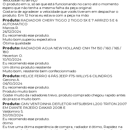
Velocidade no serviço
O produto em si, só sei que está funcionando no carro até o momento
espero que não tenha a mesma falha da peça original.
Gostaria de agradecer a velocidade que vocês tiveram em despachar o
produto. Em 12 horas eu estava com a peça na mão
Produto:
RADIADOR CHERY TIGGO 2 TIGGO 5X E 7 ARRIZO 5 E 6
AUTOMATICO
Marcos R.
26/12/2024
Eu recomendo esse produto.
Muito bom,superou expectativa
Ótima qualidade
Produto:
RADIADOR AGUA NEW HOLLAND CNH TM 150 / 160 / 165 /
180
Heverton O.
10/10/2024
Eu recomendo esse produto.
Um ótimo produto resistente
Muito bom, resistente bem confeccionmado
Produto:
HELICE FERRO 6 PÁS JEEP F75-WILLYS 6 CILINDROS
Gercino A.
06/10/2024
Eu recomendo esse produto.
Produto muito bom
Gostei muito da radiadores trevo, produto comprado chegou rapido antes
do prazo e muito bom
Produto:
GMV VENTOINHA DEFLETOR MITSUBISHI L200 TRITON 2007
EM DIANTE PAJERO DAKAR 2008 E
Valdomiro S.
30/09/2024
Eu recomendo esse produto.
ótimo
Eu tive uma ótima experiência de compra, radiador é ótimo, Rapidez na