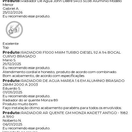
Produto:
Radiador De Agua John Deere 5403 5038 Aluminio Modelo
Menor
Gabriel A.
25/02/2026
Eu recomendo esse produto.
Excelente
Top
Produto:
RADIADOR F1000 MWM TURBO DIESEL 92 A 94 BOCAL
CURVO BRASADO
Mario S.
29/12/2025
Eu recomendo esse produto.
Atendimento cordial e honesto, produto de acordo com combinado.
Bom acabamento, de acordo com especificações
Produto:
RADIADOR DE AGUA MAREA 1.6 EM ALUMINIO BRASADO
26MM 2000 A 2003
Eduardo S.
01/09/2025
Eu recomendo esse produto.
Radiador do ar quente Monza 89
Produto muito bom
Faço instalação ótimo acabamento parabéns para todos os envolvidos
Produto:
RADIADOR AR QUENTE GM MONZA KADETT ANTIGO - 1982
A 1990
Nolberto N.
06/01/2025
Eu recomendo esse produto.