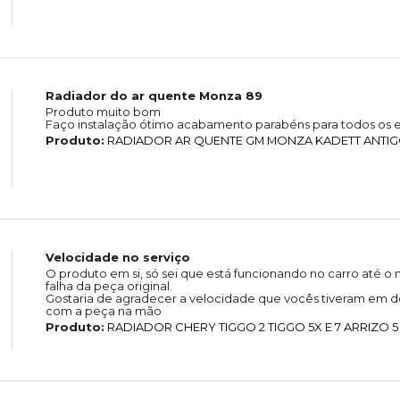
Radiador do ar quente Monza 89
Produto muito bom
Faço instalação ótimo acabamento parabéns para todos os e
Produto:
RADIADOR AR QUENTE GM MONZA KADETT ANTIGO 
Velocidade no serviço
O produto em si, só sei que está funcionando no carro até
falha da peça original.
Gostaria de agradecer a velocidade que vocês tiveram em de
com a peça na mão
Produto:
RADIADOR CHERY TIGGO 2 TIGGO 5X E 7 ARRIZO 5