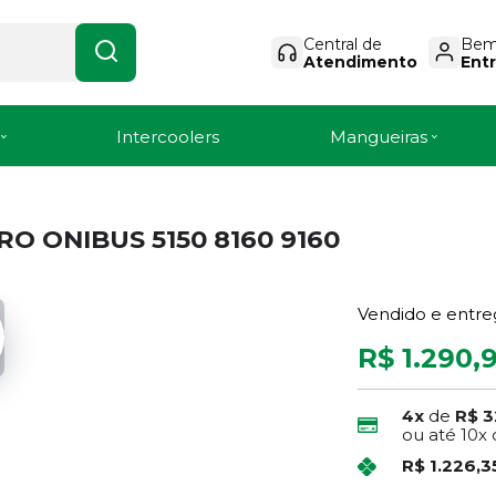
Central de
Bem-
Atendimento
Entr
Intercoolers
Mangueiras
 ONIBUS 5150 8160 9160
Vendido e entre
R$ 1.290,
4x
de
R$ 3
ou até
10x
R$ 1.226,