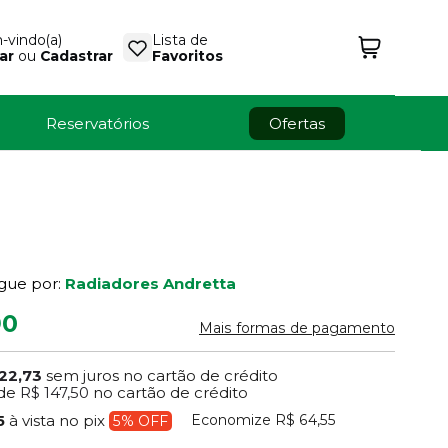
vindo(a)
Lista de
ar
ou
Cadastrar
Favoritos
Reservatórios
Ofertas
gue por:
Radiadores Andretta
90
Mais formas de pagamento
22,73
sem juros no cartão de crédito
de
R$ 147,50
no cartão de crédito
Economize
R$ 64,55
35
à vista no pix
5% OFF