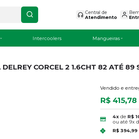
Central de
Bem-
Atendimento
Entr
Intercoolers
Mangueiras
ELREY CORCEL 2 1.6CHT 82 ATÉ 89 
Vendido e entre
R$ 415,78
4x
de
R$ 1
ou até
9x
R$ 394,99