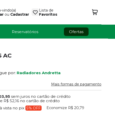
vindo(a)
Lista de
ar
ou
Cadastrar
Favoritos
Reservatórios
Ofertas
S AC
gue por:
Radiadores Andretta
Mais formas de pagamento
03,95
sem juros no cartão de crédito
de
R$ 52,16
no cartão de crédito
Economize
R$ 20,79
à vista no pix
5% OFF