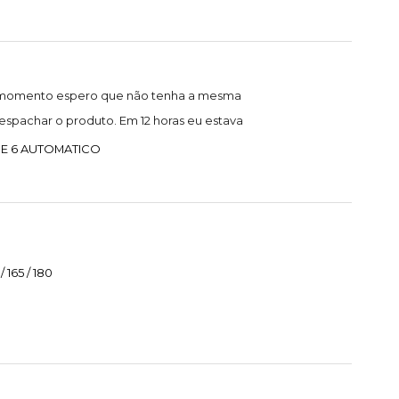
 o momento espero que não tenha a mesma
spachar o produto. Em 12 horas eu estava
 E 6 AUTOMATICO
165 / 180