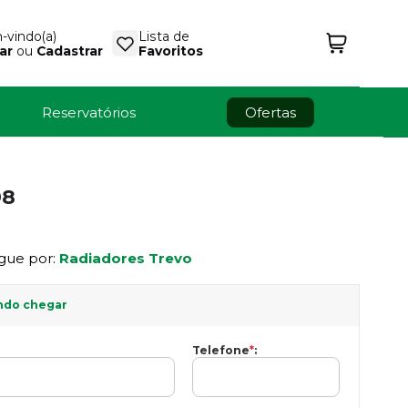
vindo(a)
Lista de
ar
ou
Cadastrar
Favoritos
Reservatórios
Ofertas
98
gue por:
Radiadores Trevo
ndo chegar
Telefone
*
: