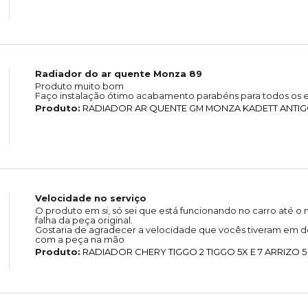
Radiador do ar quente Monza 89
Produto muito bom
Faço instalação ótimo acabamento parabéns para todos os e
Produto:
RADIADOR AR QUENTE GM MONZA KADETT ANTIGO 
Velocidade no serviço
O produto em si, só sei que está funcionando no carro até
falha da peça original.
Gostaria de agradecer a velocidade que vocês tiveram em de
com a peça na mão
Produto:
RADIADOR CHERY TIGGO 2 TIGGO 5X E 7 ARRIZO 5