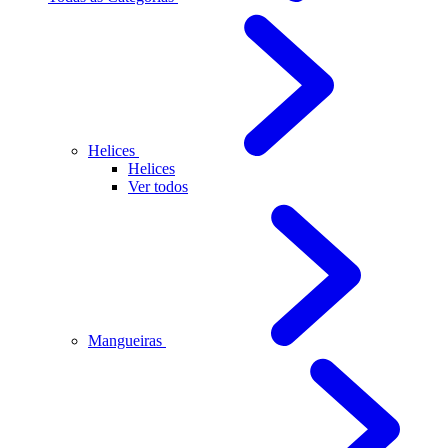
Helices
Helices
Ver todos
Mangueiras