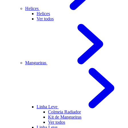
Helices
Helices
Ver todos
Mangueiras
Linha Leve
Colmeia Radiador
Kit de Mangueiras
Ver todos
Linha Leve