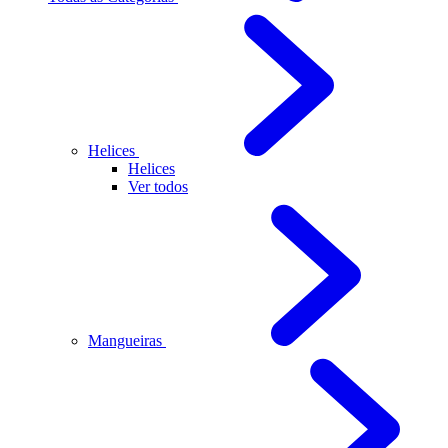
Helices
Helices
Ver todos
Mangueiras