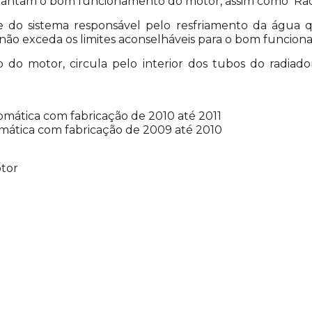
rantam o bom funcionamento do motor, assim como Rad
e do sistema responsável pelo resfriamento da água 
ão exceda os limites aconselháveis para o bom funcio
do motor, circula pelo interior dos tubos do radiad
mática com fabricação de 2010 até 2011
ática com fabricação de 2009 até 2010
otor