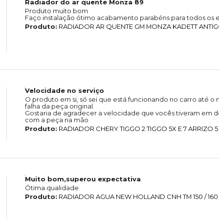
Radiador do ar quente Monza 89
Produto muito bom
Faço instalação ótimo acabamento parabéns para todos os e
Produto:
RADIADOR AR QUENTE GM MONZA KADETT ANTIGO 
Velocidade no serviço
O produto em si, só sei que está funcionando no carro até
falha da peça original.
Gostaria de agradecer a velocidade que vocês tiveram em de
com a peça na mão
Produto:
RADIADOR CHERY TIGGO 2 TIGGO 5X E 7 ARRIZO 5
Muito bom,superou expectativa
Ótima qualidade
Produto:
RADIADOR AGUA NEW HOLLAND CNH TM 150 / 160 / 