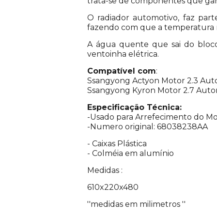
trata-se de componentes que ga
O radiador automotivo, faz part
fazendo com que a temperatura n
A água quente que sai do bloco 
ventoinha elétrica.
Compatível com
:
Ssangyong Actyon Motor 2.3 Auto
Ssangyong Kyron Motor 2.7 Autom
Especificação Técnica:
-Usado para Arrefecimento do M
-Numero original:
68038238AA
- Caixas Plástica
- Colméia em alumínio
Medidas :
610x220x480
''medidas em milimetros ''