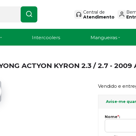
Central de
Bem-
Atendimento
Entr
Intercoolers
Mangueiras
NG ACTYON KYRON 2.3 / 2.7 - 200
Vendido e entre
Avise-me qua
Nome
*
: