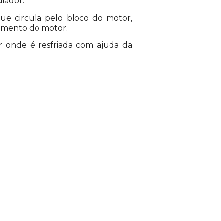
iador.
que circula pelo bloco do motor,
namento do motor.
or onde é resfriada com ajuda da