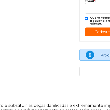
Email
*
:
Quero recebe
frequência d
cliente.
Prod
rro e substituir as peças danificadas é extremamente 