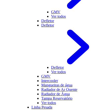
GMV
Ver todos
Defletor
Defletor
Defletor
Ver todos
GMV
Intercooler
Mangueiras de água
Radiador de Ar Quente
Radiador de Água
Tampa Reservatório
Ver todos
Linha Pesada