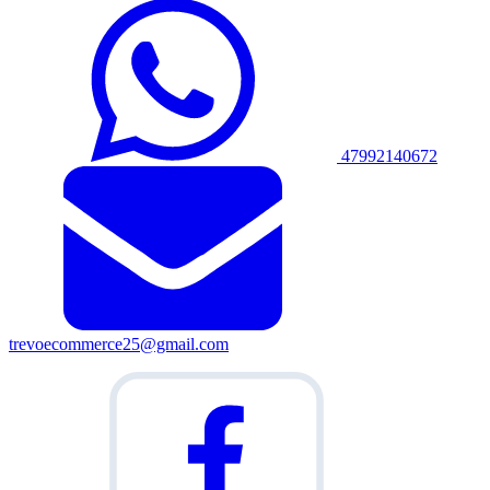
47992140672
trevoecommerce25@gmail.com