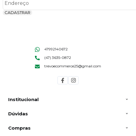
CADASTRAR
47992140672
(47) 3635-0872
trevoecommerce25@gmail.com
Institucional
Dúvidas
Compras