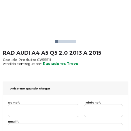
RAD AUDI A4 A5 Q5 2.0 2013 A 2015
Cod. do Produto: CV55511
Vendido e entregue por:
Radiadores Trevo
Avise-me quando chegar
Nome
*
:
Telefone
*
:
Email
*
: