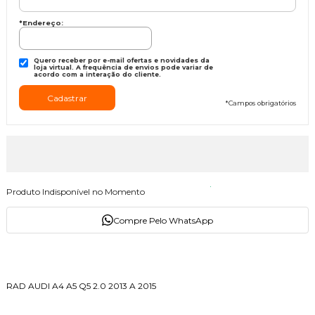
*Endereço:
Quero receber por e-mail ofertas e novidades da
loja virtual. A frequência de envios pode variar de
acordo com a interação do cliente.
*
Campos obrigatórios
Produto Indisponível no Momento
Compre Pelo WhatsApp
Descrição do Produto
RAD AUDI A4 A5 Q5 2.0 2013 A 2015
Avaliações dos Clientes