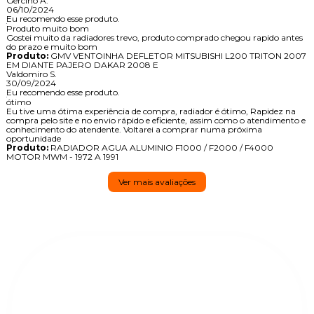
Gercino A.
06/10/2024
Eu recomendo esse produto.
Produto muito bom
Gostei muito da radiadores trevo, produto comprado chegou rapido antes
do prazo e muito bom
Produto:
GMV VENTOINHA DEFLETOR MITSUBISHI L200 TRITON 2007
EM DIANTE PAJERO DAKAR 2008 E
Valdomiro S.
30/09/2024
Eu recomendo esse produto.
ótimo
Eu tive uma ótima experiência de compra, radiador é ótimo, Rapidez na
compra pelo site e no envio rápido e eficiente, assim como o atendimento e
conhecimento do atendente. Voltarei a comprar numa próxima
oportunidade
Produto:
RADIADOR AGUA ALUMINIO F1000 / F2000 / F4000
MOTOR MWM - 1972 A 1991
Ver mais avaliações