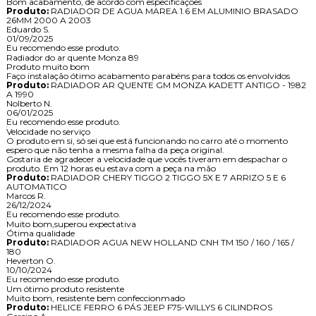
Bom acabamento, de acordo com especificações
Produto:
RADIADOR DE AGUA MAREA 1.6 EM ALUMINIO BRASADO
26MM 2000 A 2003
Eduardo S.
01/09/2025
Eu recomendo esse produto.
Radiador do ar quente Monza 89
Produto muito bom
Faço instalação ótimo acabamento parabéns para todos os envolvidos
Produto:
RADIADOR AR QUENTE GM MONZA KADETT ANTIGO - 1982
A 1990
Nolberto N.
06/01/2025
Eu recomendo esse produto.
Velocidade no serviço
O produto em si, só sei que está funcionando no carro até o momento
espero que não tenha a mesma falha da peça original.
Gostaria de agradecer a velocidade que vocês tiveram em despachar o
produto. Em 12 horas eu estava com a peça na mão
Produto:
RADIADOR CHERY TIGGO 2 TIGGO 5X E 7 ARRIZO 5 E 6
AUTOMATICO
Marcos R.
26/12/2024
Eu recomendo esse produto.
Muito bom,superou expectativa
Ótima qualidade
Produto:
RADIADOR AGUA NEW HOLLAND CNH TM 150 / 160 / 165 /
180
Heverton O.
10/10/2024
Eu recomendo esse produto.
Um ótimo produto resistente
Muito bom, resistente bem confeccionmado
Produto:
HELICE FERRO 6 PÁS JEEP F75-WILLYS 6 CILINDROS