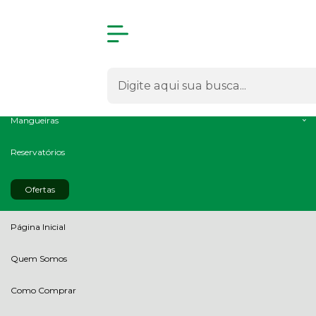
Olá Visitante!
Acesse sua conta e pedidos
Todas as Categorias
Radiadores
Intercoolers
Mangueiras
Reservatórios
Ofertas
Página Inicial
Quem Somos
Como Comprar