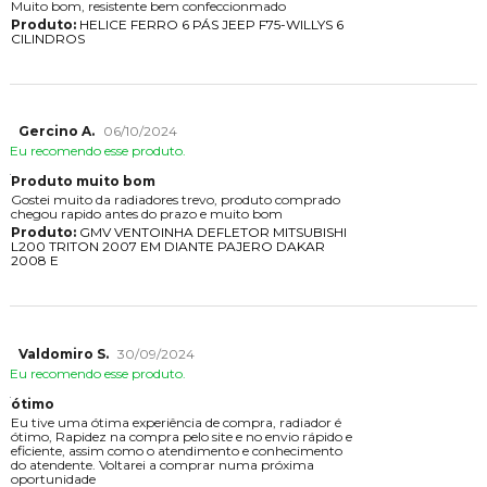
Muito bom, resistente bem confeccionmado
Produto:
HELICE FERRO 6 PÁS JEEP F75-WILLYS 6
CILINDROS
Gercino A.
06/10/2024
Eu recomendo esse produto.
Produto muito bom
Gostei muito da radiadores trevo, produto comprado
chegou rapido antes do prazo e muito bom
Produto:
GMV VENTOINHA DEFLETOR MITSUBISHI
L200 TRITON 2007 EM DIANTE PAJERO DAKAR
2008 E
Valdomiro S.
30/09/2024
Eu recomendo esse produto.
ótimo
Eu tive uma ótima experiência de compra, radiador é
ótimo, Rapidez na compra pelo site e no envio rápido e
eficiente, assim como o atendimento e conhecimento
do atendente. Voltarei a comprar numa próxima
oportunidade