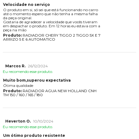
Velocidade no serviço
O produto em si, só sei que está funcionando no carro
até o momento espero que não tenha a mesma falha
da peça original.
Gostaria de agradecer a velocidade que vocês tiveram
em despachar o produto. Em 12 horas eu estava com a
peça na mão
Produto:
RADIADOR CHERY TIGGO 2 TIGGO 5X E 7
ARRIZO 5 E 6 AUTOMATICO
Marcos R.
26/12/2024
Eu recomendo esse produto.
Muito bom,superou expectativa
Ótima qualidade
Produto:
RADIADOR AGUA NEW HOLLAND CNH
TM 150 / 160 / 165 / 180
Heverton O.
10/10/2024
Eu recomendo esse produto.
Um ótimo produto resistente