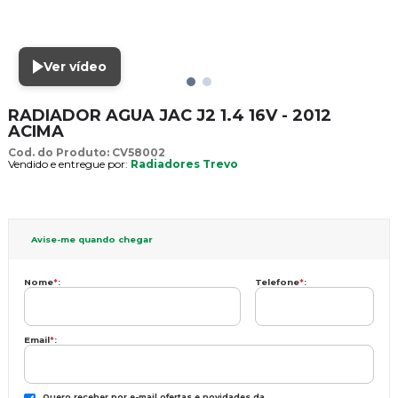
Ver vídeo
RADIADOR AGUA JAC J2 1.4 16V - 2012
ACIMA
Cod. do Produto: CV58002
Vendido e entregue por:
Radiadores Trevo
Avise-me quando chegar
Nome
*
:
Telefone
*
:
Email
*
:
Quero receber por e-mail ofertas e novidades da