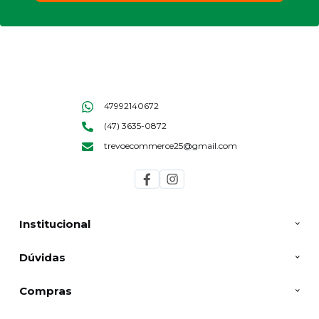
47992140672
(47) 3635-0872
trevoecommerce25@gmail.com
Institucional
Dúvidas
Compras