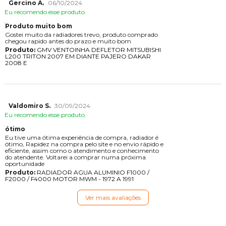
Gercino A.
06/10/2024
Eu recomendo esse produto.
Produto muito bom
Gostei muito da radiadores trevo, produto comprado
chegou rapido antes do prazo e muito bom
Produto:
GMV VENTOINHA DEFLETOR MITSUBISHI
L200 TRITON 2007 EM DIANTE PAJERO DAKAR
2008 E
Valdomiro S.
30/09/2024
Eu recomendo esse produto.
ótimo
Eu tive uma ótima experiência de compra, radiador é
ótimo, Rapidez na compra pelo site e no envio rápido e
eficiente, assim como o atendimento e conhecimento
do atendente. Voltarei a comprar numa próxima
oportunidade
Produto:
RADIADOR AGUA ALUMINIO F1000 /
F2000 / F4000 MOTOR MWM - 1972 A 1991
Ver mais avaliações