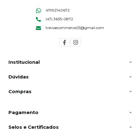
47992140672
(47) 3635-0872
trevoecommerce25@gmail.com
Institucional
Dúvidas
Compras
Pagamento
Selos e Certificados