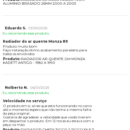
ALUMINIO BRASADO 26MM 2000 A 2003
Eduardo S.
01/09/2025
Eu recomendo esse produto.
Radiador do ar quente Monza 89
Produto muito bom
Faço instalação ótimo acabamento parabéns para
todos os envolvidos
Produto:
RADIADOR AR QUENTE GM MONZA
KADETT ANTIGO - 1982 A 1990
Nolberto N.
06/01/2025
Eu recomendo esse produto.
Velocidade no serviço
O produto em si, só sei que está funcionando no carro
até o momento espero que não tenha a mesma falha
da peça original.
Gostaria de agradecer a velocidade que vocês tiveram
em despachar o produto. Em 12 horas eu estava com a
peça na mão
Produto:
RADIADOR CHERY TIGGO 2 TIGGO 5X E 7