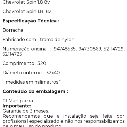
Chevrolet Spin 1.8 8v
Chevrolet Spin 1.8 16v
Especificação Técnica :
Borracha
Fabricado com 1 trama de nylon
Numeração original :
94748535, 94730869, 52114729,
52114725
Comprimento : 320
Diâmetro interno : 32x40
'' medidas em milimetros ''
Conteúdo da embalagem :
01 Mangueira
Importante:
Garantia de 3 meses.
Recomendamos que a instalação seja feita por
profissional especializado e não nos responsabilizamos
pelo mau uso do produto.