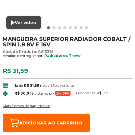
Ver vídeo
MANGUEIRA SUPERIOR RADIADOR COBALT /
SPIN 1.8 8V E 16V
Cod. do Produto: CA13314
Vendido e entregue por:
Radiadores Trevo
R$ 31,59
1x
de
R$ 31,59
no cartão de crédito
Economize
R$ 1,58
R$ 30,01
à vista no pix
5% OFF
Mais formas de pagamento
ADICIONAR AO CARRINHO