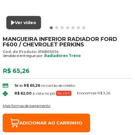
Ver vídeo
MANGUEIRA INFERIOR RADIADOR FORD
F600 / CHEVROLET PERKINS
Cod. do Produto: IPAB05014
Vendido e entregue por:
Radiadores Trevo
R$ 65,26
1x
de
R$ 65,26
no cartão de crédito
Economize
R$ 3,26
R$ 62,00
à vista no pix
5% OFF
Mais formas de pagamento
ADICIONAR AO CARRINHO