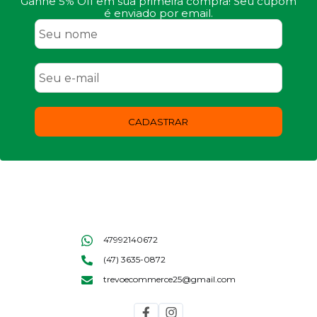
Ganhe 5% Off em sua primeira compra! Seu cupom
é enviado por email.
CADASTRAR
47992140672
(47) 3635-0872
trevoecommerce25@gmail.com