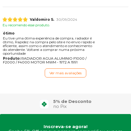
Valdomiro S.
30/09/2024
Eu recomendo esse produto.
ótimo
Eu tive uma ótima experiência de compra, radiador é
ótimo, Rapidez na compra pelo site e no envio rápido e
eficiente, assim como o atendimento e conhecimento
do atendente. Voltarei a comprar numa próxima
oportunidade
Produto:
RADIADOR AGUA ALUMINIO F1000 /
F2000 / F4000 MOTOR MWM - 1972 A 1991
Ver mais avaliações
4X Sem Juros
5% de Desconto
no Cartão de Crédito
no Pix
Inscreva-se agora!