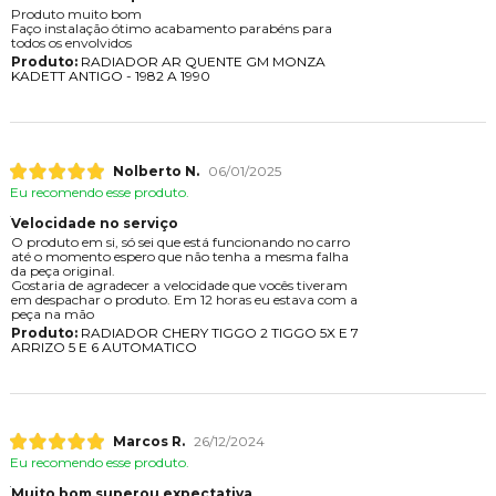
Produto muito bom
Faço instalação ótimo acabamento parabéns para
todos os envolvidos
Produto:
RADIADOR AR QUENTE GM MONZA
KADETT ANTIGO - 1982 A 1990
Nolberto N.
06/01/2025
Eu recomendo esse produto.
Velocidade no serviço
O produto em si, só sei que está funcionando no carro
até o momento espero que não tenha a mesma falha
da peça original.
Gostaria de agradecer a velocidade que vocês tiveram
em despachar o produto. Em 12 horas eu estava com a
peça na mão
Produto:
RADIADOR CHERY TIGGO 2 TIGGO 5X E 7
ARRIZO 5 E 6 AUTOMATICO
Marcos R.
26/12/2024
Eu recomendo esse produto.
Muito bom,superou expectativa