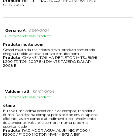
Produto:
HELICE FERRO 6 PÁS JEEP F75-WILLYS 6
CILINDROS
Gercino A.
06/10/2024
Eu recomendo esse produto.
Produto muito bom
Gostei muito da radiadores trevo, produto comprado
chegou rapido antes do prazo e muito bom
Produto:
GMV VENTOINHA DEFLETOR MITSUBISHI
L200 TRITON 2007 EM DIANTE PAJERO DAKAR
2008 E
Valdomiro S.
30/09/2024
Eu recomendo esse produto.
ótimo
Eu tive uma ótima experiência de compra, radiador é
ótimo, Rapidez na compra pelo site e no envio rápido e
eficiente, assim como o atendimento e conhecimento
do atendente. Voltarei a comprar numa próxima
oportunidade
Produto:
RADIADOR AGUA ALUMINIO F1000 /
F2000 / F4000 MOTOR MWM - 1972 A 1991