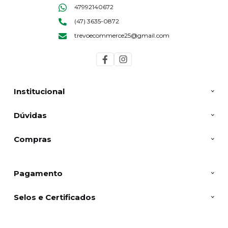
47992140672
(47) 3635-0872
trevoecommerce25@gmail.com
Institucional
Dúvidas
Compras
Pagamento
Selos e Certificados