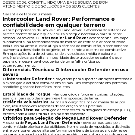
DESDE 2006, CONSTRUINDO UMA BASE SÓLIDA DE BOM
ATENDIMENTO E DE SOLUÇÕES AOS SEUS CLIENTES
Garantia de fábrica: 3 meses
Intercooler Land Rover: Performance e
confiabilidade em qualquer terreno
Para o proprietário de um veículo Land Rover, a eficiência do sistema de
arrefecimento de ar é o que viabiliza o torque necessário para superar
obstáculos severos. O
Intercooler Land Rover
desempenha um papel
fundamental na termodinâmica do motor: ao resfriar o ar comprimido
pela turbina antes que ele atinja a câmara de combustão, o componente
aumenta a densidade do oxigênio, otimizando a queima de combustível.
Em operações fora de estrada, onde a velocidade média é baixa e a
exigência de carga é alta, a integridade deste trocador de calor é o que
separa um desempenho superior de uma falha crítica por
superaquecimento.
Diferenciais Técnicos: O Intercooler Defender em uso
severo
O
Intercooler Defender
é projetado para suportar vibrações intensas e
a exposição a detritos comuns em trilhas. Um componente em perfeitas
condições garante benefícios imediatos:
Estabilidade de Torque
: Manutenção da força em baixas rotações,
essencial para subidas íngremes e transposição de lama.
Eficiência Volumétrica
: Ar mais frio significa maior massa de ar por
ciclo, resultando em respostas de aceleração mais precisas.
Proteção Térmica
: Redução da temperatura dos gases de escape (EGT),
preservando a vida útil da turbina e do cabeçote.
Critérios para Seleção de Peças Land Rover Defender
A escolha de
Peças Land Rover Defender
deve ser pautada pela
conformidade técnica e durabilidade. No mercado de reposição, a distinção
entre componentes de alta performance e itens de baixa qualidade reside
na capacidade de troca térmica e na resistência estrutural das colmeias e