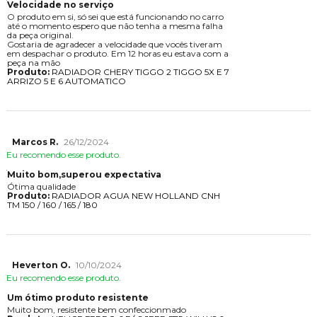
Velocidade no serviço
O produto em si, só sei que está funcionando no carro
até o momento espero que não tenha a mesma falha
da peça original.
Gostaria de agradecer a velocidade que vocês tiveram
em despachar o produto. Em 12 horas eu estava com a
peça na mão
Produto:
RADIADOR CHERY TIGGO 2 TIGGO 5X E 7
ARRIZO 5 E 6 AUTOMATICO
Marcos R.
26/12/2024
Eu recomendo esse produto.
Muito bom,superou expectativa
Ótima qualidade
Produto:
RADIADOR AGUA NEW HOLLAND CNH
TM 150 / 160 / 165 / 180
Heverton O.
10/10/2024
Eu recomendo esse produto.
Um ótimo produto resistente
Muito bom, resistente bem confeccionmado