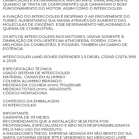
DANIFICADAS É EXTREMAMENTE IMPORTANTE, PRINCIPALMENTE
QUANDO SE TRATA DE COMPONENTES QUE GARANTAM O BOM
FUNCIONAMENTO DO MOTOR, ASSIM COMO O INTERCOOLER
A FUNÇÃO DO INTERCOOLER É RESFRIAR O AR PROVENIENTE DO
TURBO, AUMENTANDO SUA MASSA ATRAVÉS DO AUMENTO DAS
MOLÉCULAS DE OXIGÊNIO. ESSE RESFRIAMENTO MELHORANDO A
QUEIMA DE COMBUSTÍVEL
OS KITS DE INTERCOOLERS NOS MOTORES, VISAVA SOMENTE À
DIMINUIÇÃO DE POLUENTES NA ATMOSFERA, PORÉM, COM A
MELHORA DA COMBUSTÃO, É POSSÍVEL TAMBÉM UM GANHO DE
POTÊNCIA
INTERCOOLER LAND ROVER DEFENDER 2.5 DIESEL C/S/AR C/S/TA 1995
A 2005
ESPECIFICAÇÃO TÉCNICA
USADO SISTEMA DE INTERCOOLER
MATERIAL: CAIXAS EM ALUMINIO
COLMEIA ALUMINIO BRASADO
MEDIDAS DA COLMEIA (mm): 170x250x65
MEDIDAS TOTAIS (mm): 450x210x175
CÓDIGO MONTADORA:
CONTEÚDO DA EMBALAGEM:
01 INTERCOOLER
IMPORTANTE:
GARANTIA DE 03 MESES.
RECOMENDAMOS QUE A INSTALAÇÃO SEJA FEITA POR
PROFISSIONAL ESPECIALIZADO E NÃO NOS RESPONSABILIZAMOS
PELO MAU USO DO PRODUTO.
A RADIADORES TREVO, EMPRESA SEDIADA EM SÃO BENTO DO SUL
SANTA CATARINA DESDE 1975 E VENDENDO NO MERCADO LIVRE