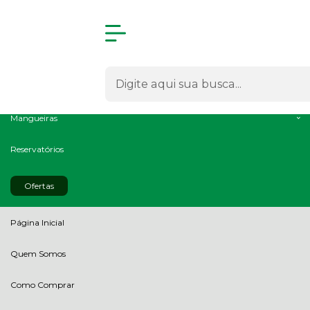
Olá Visitante!
Acesse sua conta e pedidos
Todas as Categorias
Radiadores
Intercoolers
Mangueiras
Reservatórios
Ofertas
Página Inicial
Quem Somos
Como Comprar