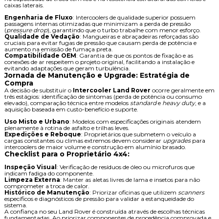
caixas laterais.
Engenharia de Fluxo
: Intercoolers de qualidade superior possuem
passagens internas otimizadas que minimizam a perda de pressão
(
pressure drop
), garantindo que o turbo trabalhe com menor esforço.
Qualidade de Vedação
: Mangueiras e abraçadeiras reforçadas são
cruciais para evitar fugas de pressão que causam perda de potência e
aumento na emissão de fumaça preta.
Compatibilidade OEM
: Garantia de que os pontos de fixação e as
conexões de ar respeitem o projeto original, facilitando a instalação e
evitando adaptações que geram turbulência.
Jornada de Manutenção e Upgrade: Estratégia de
Compra
A decisão de substituir o
Intercooler Land Rover
ocorre geralmente em
três estágios: identificação de sintomas (perda de potência ou consumo
elevado), comparação técnica entre modelos
standard
e
heavy duty
, e a
aquisição baseada em custo-benefício e suporte.
Uso Misto e Urbano
: Modelos com especificações originais atendem
plenamente à rotina de asfalto e trilhas leves.
Expedições e Reboque
: Proprietários que submetem o veículo a
cargas constantes ou climas extremos devem considerar
upgrades
para
intercoolers de maior volume e construção em alumínio brasado.
Checklist para o Proprietário 4x4:
Inspeção Visual
: Verificação de resíduos de óleo ou microfuros que
indicam fadiga do componente.
Limpeza Externa
: Manter as aletas livres de lama e insetos para não
comprometer a troca de calor.
Histórico de Manutenção
: Priorizar oficinas que utilizem
scanners
específicos e diagnósticos de pressão para validar a estanqueidade do
sistema.
A confiança no seu Land Rover é construída através de escolhas técnicas
fundamentadas. Ao priorizar componentes de procedência comprovada e