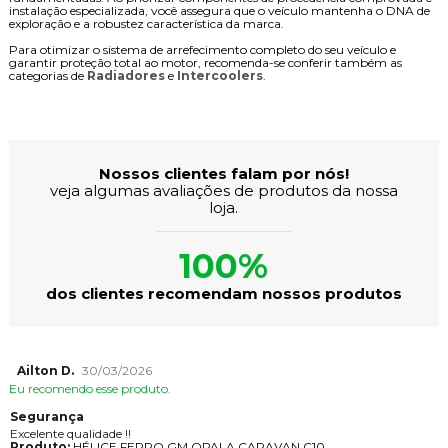
instalação especializada, você assegura que o veículo mantenha o DNA de
exploração e a robustez característica da marca.
Para otimizar o sistema de arrefecimento completo do seu veículo e
garantir proteção total ao motor, recomenda-se conferir também as
categorias de
Radiadores
e
Intercoolers
.
Avaliações dos Clientes
Nossos clientes falam por nós!
veja algumas avaliações de produtos da nossa
loja.
100%
dos clientes recomendam nossos produtos
Ailton D.
30/03/2026
Eu recomendo esse produto.
Segurança
Excelente qualidade !!
Produto:
HÉLICE FERRO GM OPALA CARAVAN C10