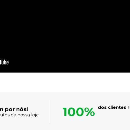
100%
dos clientes
m por nós!
tos da nossa loja.