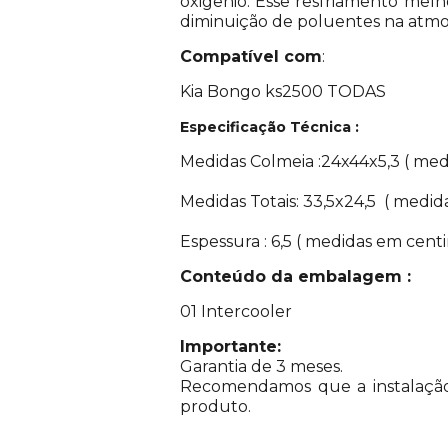
oxigênio. Esse resfriamento mel
diminuição de poluentes na atm
Compatível com
:
Kia Bongo ks2500 TODAS
Especificação Técnica :
Medidas Colmeia :24x44x5,3 ( me
Medidas Totais: 33,5x24,5 ( medi
Espessura : 6,5 ( medidas em cent
Conteúdo da embalagem :
01 Intercooler
Importante:
Garantia de 3 meses.
Recomendamos que a instalação s
produto.