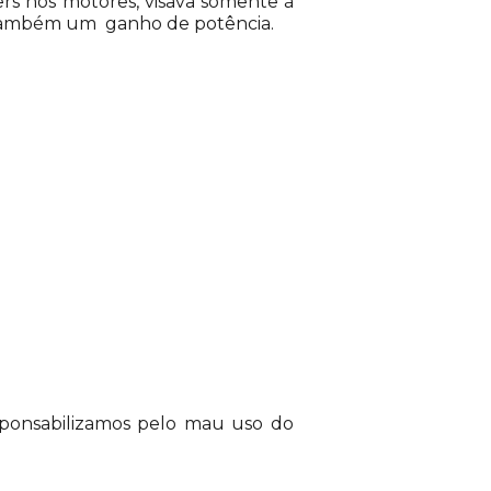
rs nos motores, visava somente à
l também um ganho de potência.
esponsabilizamos pelo mau uso do