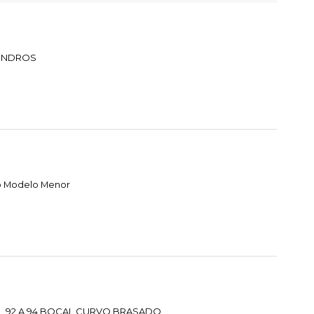
LINDROS
o Modelo Menor
L 92 A 94 BOCAL CURVO BRASADO