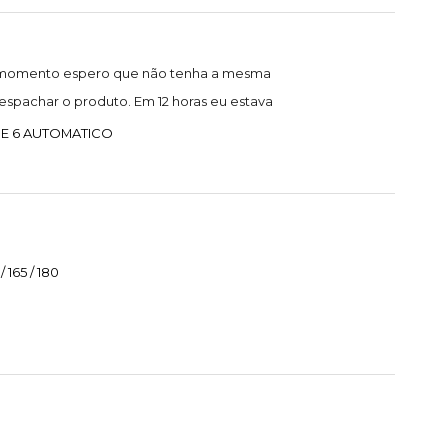
 o momento espero que não tenha a mesma
spachar o produto. Em 12 horas eu estava
 E 6 AUTOMATICO
165 / 180