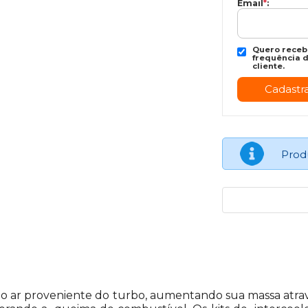
Email
*
:
Quero recebe
frequência d
cliente.
Prod
ar o ar proveniente do turbo, aumentando sua massa at