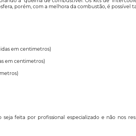
horando a queima de combustível. Os kits de intercoole
osfera, porém, com a melhora da combustão, é possíve
didas em centimetros)
das em centimetros)
imetros)
eja feita por profissional especializado e não nos r