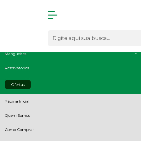
Olá Visitante!
Acesse sua conta e pedidos
Todas as Categorias
Radiadores
Intercoolers
Mangueiras
Reservatórios
Ofertas
Página Inicial
Quem Somos
Como Comprar