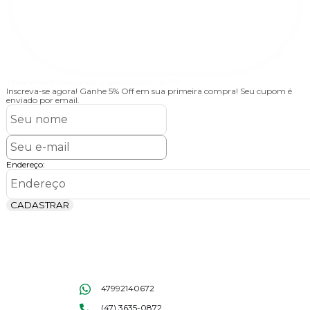
Atendimento
Segunda à Sexta das 8h às 17h
Inscreva-se agora!
Ganhe 5% Off em sua primeira compra! Seu cupom é
enviado por email.
Endereço:
CADASTRAR
47992140672
(47) 3635-0872