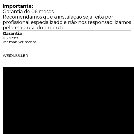
Importante:
Garantia de 06 meses.
Recomendamos que a instalação seja feita por
profissional especializado e não nos responsabilizamos
pelo mau uso do produto.
Garantia
06 Meses
Ver mais
Ver menos
Descrição da Marca
WEIDMULLER
Vídeos