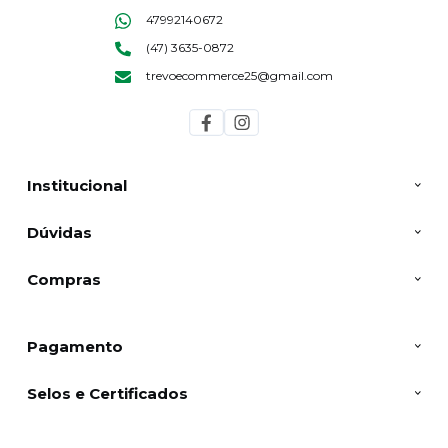
47992140672
(47) 3635-0872
trevoecommerce25@gmail.com
Institucional
Dúvidas
Compras
Pagamento
Selos e Certificados