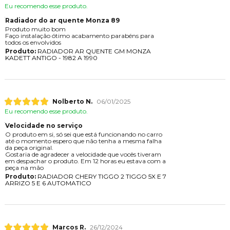
Eu recomendo esse produto.
Radiador do ar quente Monza 89
Produto muito bom
Faço instalação ótimo acabamento parabéns para
todos os envolvidos
Produto:
RADIADOR AR QUENTE GM MONZA
KADETT ANTIGO - 1982 A 1990
Nolberto N.
06/01/2025
Eu recomendo esse produto.
Velocidade no serviço
O produto em si, só sei que está funcionando no carro
até o momento espero que não tenha a mesma falha
da peça original.
Gostaria de agradecer a velocidade que vocês tiveram
em despachar o produto. Em 12 horas eu estava com a
peça na mão
Produto:
RADIADOR CHERY TIGGO 2 TIGGO 5X E 7
ARRIZO 5 E 6 AUTOMATICO
Marcos R.
26/12/2024