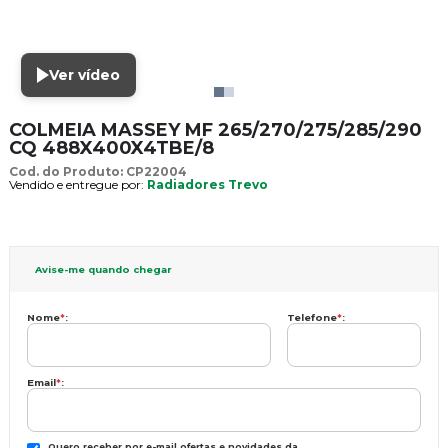
Ver vídeo
COLMEIA MASSEY MF 265/270/275/285/290
CQ 488X400X4TBE/8
Cod. do Produto: CP22004
Vendido e entregue por:
Radiadores Trevo
Avise-me quando chegar
Nome
*
:
Telefone
*
:
Email
*
:
Quero receber por e-mail ofertas e novidades da