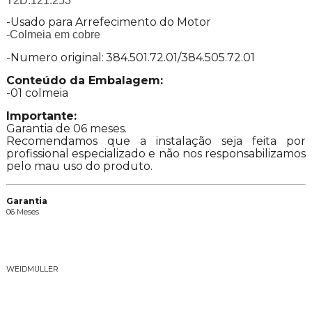
T2D.121.253
-Usado para Arrefecimento do Motor
-Colmeia em cobre
-Numero original:
384.501.72.01/384.505.72.01
Conteúdo da Embalagem:
-01 colmeia
Importante:
Garantia de 06 meses.
Recomendamos que a instalação seja feita por
profissional especializado e não nos responsabilizamos
pelo mau uso do produto.
Garantia
06 Meses
Descrição da Marca
WEIDMULLER
Vídeos