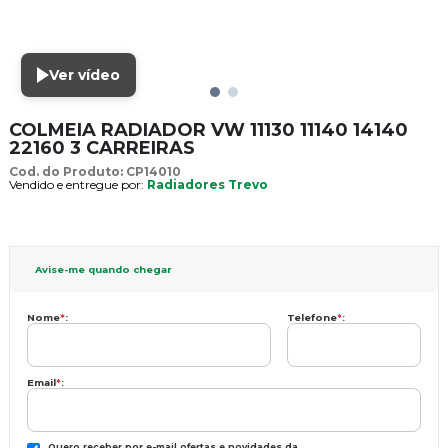
Ver vídeo
COLMEIA RADIADOR VW 11130 11140 14140
22160 3 CARREIRAS
Cod. do Produto: CP14010
Vendido e entregue por:
Radiadores Trevo
Avise-me quando chegar
Nome
*
:
Telefone
*
:
Email
*
:
Quero receber por e-mail ofertas e novidades da