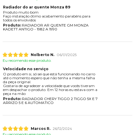
Radiador do ar quente Monza 89
Produto muito bom
Faço instalação ótimo acabamento parabéns para
todos os envolvidos
Produto:
RADIADOR AR QUENTE GM MONZA
KADETT ANTIGO - 1982 A 1990
Nolberto N.
06/01/2025
Eu recomendo esse produto.
Velocidade no serviço
O produto em si, só sei que está funcionando no carro
até o momento espero que não tenha a mesma falha
da peça original.
Gostaria de agradecer a velocidade que vocês tiveram
em despachar o produto. Em 12 horas eu estava com a
peça na mão
Produto:
RADIADOR CHERY TIGGO 2 TIGGO 5X E 7
ARRIZO 5 E 6 AUTOMATICO
Marcos R.
26/12/2024
Eu recomendo esse produto.