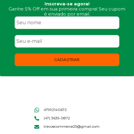
Inscreva-se agora!
Ganhe 5% Off em sua primeira compra! Seu cupom
é enviado por email.
CADASTRAR
47992140672
(47) 3635-0872
trevoecommerce25@gmail.com