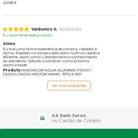
2008 E
Valdomiro S.
30/09/2024
Eu recomendo esse produto.
ótimo
Eu tive uma ótima experiência de compra, radiador é
ótimo, Rapidez na compra pelo site e no envio rápido e
eficiente, assim como o atendimento e conhecimento
do atendente. Voltarei a comprar numa próxima
oportunidade
Produto:
RADIADOR AGUA ALUMINIO F1000 /
F2000 / F4000 MOTOR MWM - 1972 A 1991
Ver mais avaliações
4X Sem Juros
no Cartão de Crédito