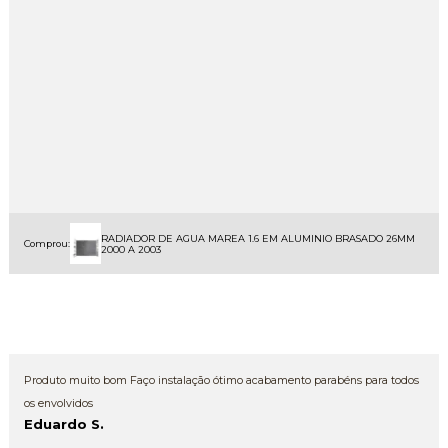
RADIADOR DE AGUA MAREA 1.6 EM ALUMINIO BRASADO 26MM
Comprou:
2000 A 2003
Produto muito bom Faço instalação ótimo acabamento parabéns para todos
os envolvidos
Eduardo S.