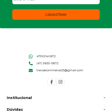
CADASTRAR
47992140672
(47) 3635-0872
trevoecommerce25@gmail.com
Institucional
Dúvidas