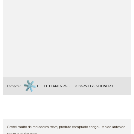
Comprou:
HELICE FERRO 6 PÁS JEEP F75-WILLYS 6 CILINDROS
Gostei muito da radiadores trevo, produto comprado chegou rapido antes do
prazo e muito bom