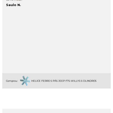
Saulo N.
Comprou:
HELICE FERRO 6 PÁS JEEP F75-WILLYS 6 CILINDROS