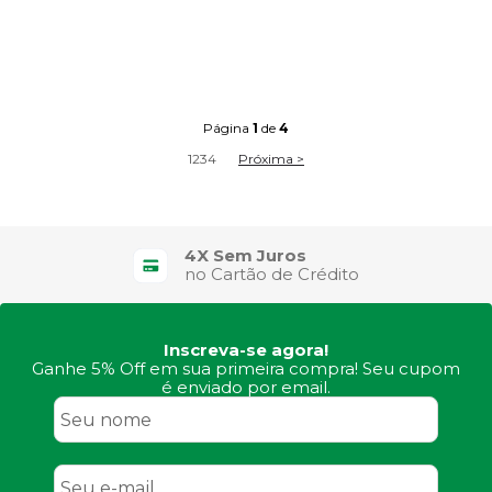
Página
1
de
4
1
2
3
4
Próxima >
4X Sem Juros
no Cartão de Crédito
Inscreva-se agora!
Ganhe 5% Off em sua primeira compra! Seu cupom
é enviado por email.