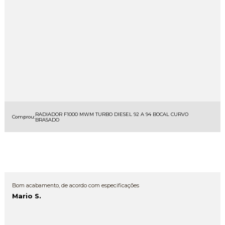
RADIADOR F1000 MWM TURBO DIESEL 92 A 94 BOCAL CURVO
Comprou:
BRASADO
Bom acabamento, de acordo com especificações
Mario S.