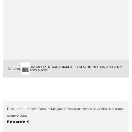
RADIADOR DE AGUA MAREA 1.6 EM ALUMINIO BRASADO 26MM
Comprou:
2000 A 2003
Produto muito bom Faço instalação ótimo acabamento parabéns para todos
os envolvidos
Eduardo S.