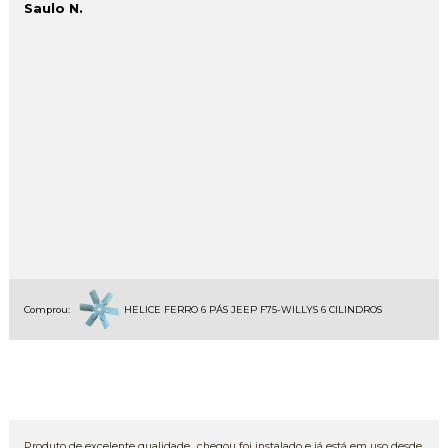
Saulo N.
Comprou:
HELICE FERRO 6 PÁS JEEP F75-WILLYS 6 CILINDROS
Produto de excelente qualidade.. chegou foi instalado e já está em uso desde