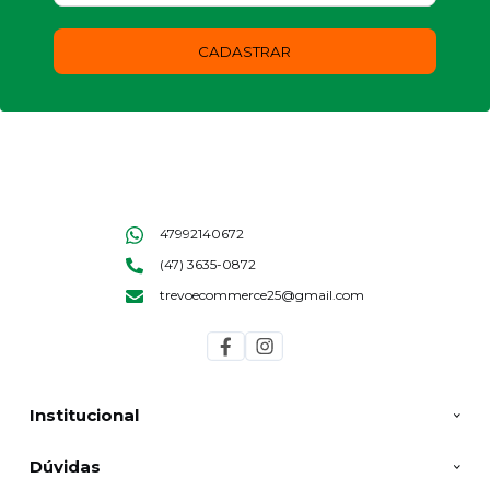
CADASTRAR
47992140672
(47) 3635-0872
trevoecommerce25@gmail.com
Institucional
Dúvidas