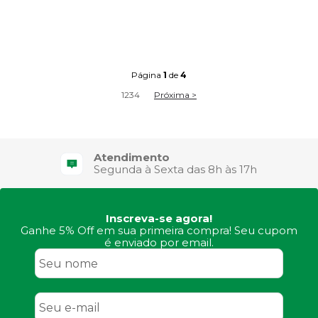
Página
1
de
4
1
2
3
4
Próxima >
4X Sem Juros
no Cartão de Crédito
Inscreva-se agora!
Ganhe 5% Off em sua primeira compra! Seu cupom
é enviado por email.