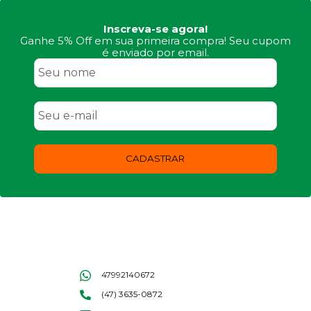
Inscreva-se agora!
Ganhe 5% Off em sua primeira compra! Seu cupom
é enviado por email.
CADASTRAR
47992140672
(47) 3635-0872