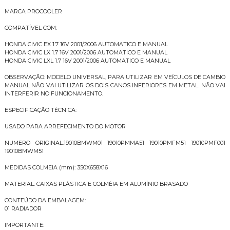
MARCA PROCOOLER
COMPATÍVEL COM:
HONDA CIVIC EX 1.7 16V 2001/2006 AUTOMATICO E MANUAL
HONDA CIVIC LX 1.7 16V 2001/2006 AUTOMATICO E MANUAL
HONDA CIVIC LXL 1.7 16V 2001/2006 AUTOMATICO E MANUAL
OBSERVAÇÃO: MODELO UNIVERSAL, PARA UTILIZAR EM VEÍCULOS DE CAMBIO
MANUAL NÃO VAI UTILIZAR OS DOIS CANOS INFERIORES EM METAL. NÃO VAI
INTERFERIR NO FUNCIONAMENTO.
ESPECIFICAÇÃO TÉCNICA:
USADO PARA ARREFECIMENTO DO MOTOR
NUMERO ORIGINAL:19010BMWM01 19010PMMA51 19010PMFM51 19010PMF001
19010BMWM51
MEDIDAS COLMEIA (mm): 350X658X16
MATERIAL: CAIXAS PLÁSTICA E COLMÉIA EM ALUMÍNIO BRASADO
CONTEÚDO DA EMBALAGEM:
01 RADIADOR
IMPORTANTE: