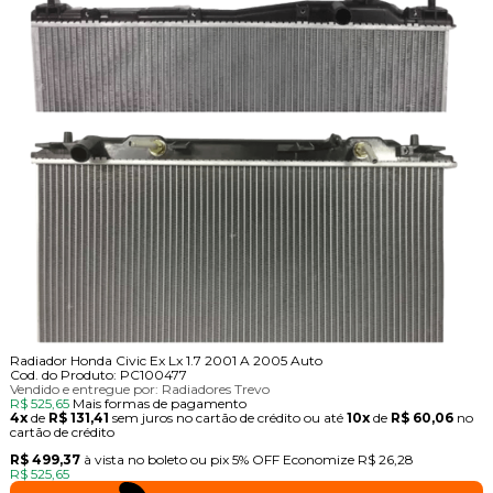
Radiador Honda Civic Ex Lx 1.7 2001 A 2005 Auto
Cod. do Produto: PC100477
Vendido e entregue por:
Radiadores Trevo
R$ 525,65
Mais formas de pagamento
4x
de
R$ 131,41
sem juros no cartão de crédito
ou até
10x
de
R$ 60,06
no
cartão de crédito
R$ 499,37
à vista no boleto ou pix
5% OFF
Economize
R$ 26,28
R$ 525,65