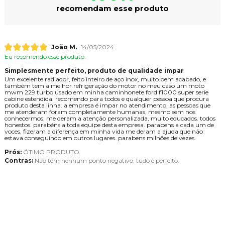
recomendam esse produto
João M.
14/05/2024
Eu recomendo esse produto.
Simplesmente perfeito, produto de qualidade impar
Um excelente radiador, feito inteiro de aço inox, muito bem acabado, e
também tem a melhor refrigeração do motor no meu caso um moto
mwm 229 turbo usado em minha caminhonete ford f1000 super serie
cabine estendida. recomendo para todos e qualquer pessoa que procura
produto desta linha. a empresa é impar no atendimento, as pessoas que
me atenderam foram completamente humanas, mesmo sem nos
conhecermos, me deram a atenção personalizada, muito educados. todos
honestos. parabéns a toda equipe desta empresa. parabens a cada um de
voces, fizeram a diferença em minha vida me deram a ajuda que não
estava conseguindo em outros lugares. parabens milhões de vezes.
Prós:
ÓTIMO PRODUTO.
Contras:
Não tem nenhum ponto negativo, tudo é perfeito.