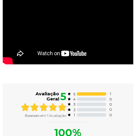
Avaliações dos Clientes
5
Avaliação
1
5
Geral
0
4
0
3
0
2
0
1
Baseado em
1
Avaliação
100%