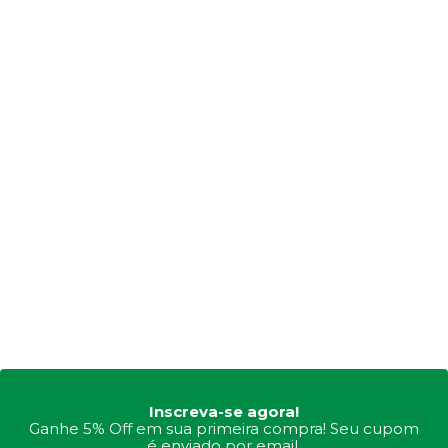
Inscreva-se agora!
Ganhe 5% Off em sua primeira compra! Seu cupom
é enviado por email.