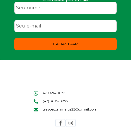
CADASTRAR
47992140672
(47) 3635-0872
trevoecommerce25@gmail.com