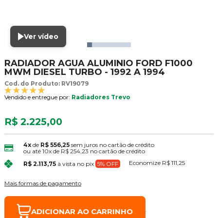
Ver vídeo
RADIADOR AGUA ALUMINIO FORD F1000
MWM DIESEL TURBO - 1992 A 1994
Cod. do Produto: RV19079
Vendido e entregue por:
Radiadores Trevo
R$ 2.225,00
4x
de
R$ 556,25
sem juros no cartão de crédito
ou até
10x
de
R$ 254,23
no cartão de crédito
Economize
R$ 111,25
R$ 2.113,75
à vista no pix
5% OFF
Mais formas de pagamento
ADICIONAR AO CARRINHO