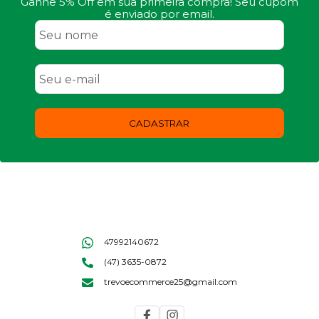
Ganhe 5% Off em sua primeira compra! Seu cupom
é enviado por email.
CADASTRAR
47992140672
(47) 3635-0872
trevoecommerce25@gmail.com